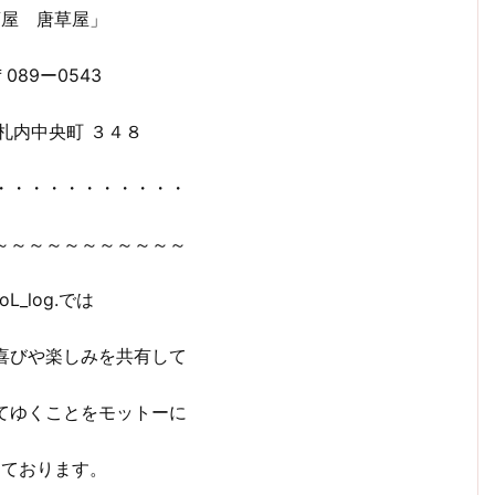
酒屋 唐草屋」
089ー0543
 札内中央町 ３４８
・・・・・・・・・・・
～～～～～～～～～～～
oL_log.では
喜びや楽しみを共有して
てゆくことをモットーに
っております。