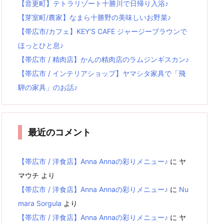
【音更町】テトラリゾート十勝川で日帰り入浴♪
【芽室町/農家】なまら十勝野の美味しいお野菜♪
【帯広市/カフェ】KEY’S CAFE ジャージーブラウンで
ほっとひと息♪
【帯広市 / 精肉店】かんの精肉店のラムジンギスカン♪
【帯広市 / インテリアショップ】ヤマシタ家具で「飛
騨の家具」のお話♪
最近のコメント
【帯広市 / 洋食店】Anna Annaの彩りメニュー♪
に
ヤ
マウチ
より
【帯広市 / 洋食店】Anna Annaの彩りメニュー♪
に
Nu
mara Sorgula
より
【帯広市 / 洋食店】Anna Annaの彩りメニュー♪
に
ヤ