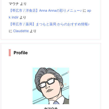
マウチ
より
【帯広市 / 洋食店】Anna Annaの彩りメニュー♪
に
ap
k indir
より
【帯広市 / 薬局】まつもと薬局 からのおすすめ情報♪
に
Claudette
より
Profile
ヤマウチ