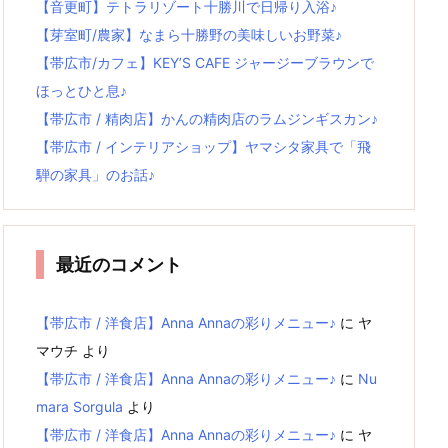
【音更町】テトラリゾート十勝川で日帰り入浴♪
【芽室町/農家】なまら十勝野の美味しいお野菜♪
【帯広市/カフェ】KEY’S CAFE ジャージーブラウンで
ほっとひと息♪
【帯広市 / 精肉店】かんの精肉店のラムジンギスカン♪
【帯広市 / インテリアショップ】ヤマシタ家具で「飛
騨の家具」のお話♪
最近のコメント
【帯広市 / 洋食店】Anna Annaの彩りメニュー♪
に
ヤ
マウチ
より
【帯広市 / 洋食店】Anna Annaの彩りメニュー♪
に
Nu
mara Sorgula
より
【帯広市 / 洋食店】Anna Annaの彩りメニュー♪
に
ヤ