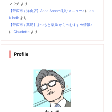
マウチ
より
【帯広市 / 洋食店】Anna Annaの彩りメニュー♪
に
ap
k indir
より
【帯広市 / 薬局】まつもと薬局 からのおすすめ情報♪
に
Claudette
より
Profile
ヤマウチ