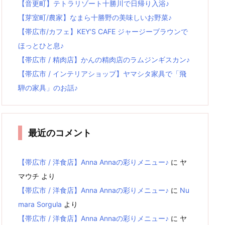
【音更町】テトラリゾート十勝川で日帰り入浴♪
【芽室町/農家】なまら十勝野の美味しいお野菜♪
【帯広市/カフェ】KEY’S CAFE ジャージーブラウンで
ほっとひと息♪
【帯広市 / 精肉店】かんの精肉店のラムジンギスカン♪
【帯広市 / インテリアショップ】ヤマシタ家具で「飛
騨の家具」のお話♪
最近のコメント
【帯広市 / 洋食店】Anna Annaの彩りメニュー♪
に
ヤ
マウチ
より
【帯広市 / 洋食店】Anna Annaの彩りメニュー♪
に
Nu
mara Sorgula
より
【帯広市 / 洋食店】Anna Annaの彩りメニュー♪
に
ヤ