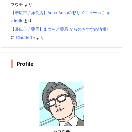
マウチ
より
【帯広市 / 洋食店】Anna Annaの彩りメニュー♪
に
ap
k indir
より
【帯広市 / 薬局】まつもと薬局 からのおすすめ情報♪
に
Claudette
より
Profile
ヤマウチ