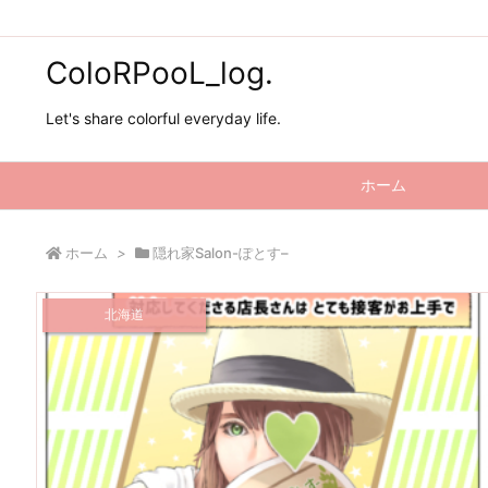
ColoRPooL_log.
Let's share colorful everyday life.
ホーム
ホーム
>
隠れ家Salon-ぽとす–
北海道