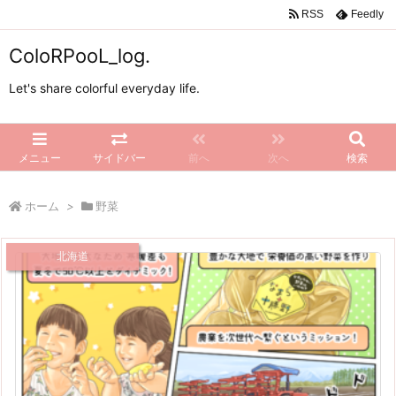
RSS
Feedly
ColoRPooL_log.
Let's share colorful everyday life.
メニュー
サイドバー
前へ
次へ
検索
ホーム
>
野菜
北海道