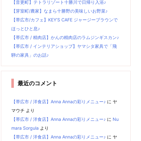
【音更町】テトラリゾート十勝川で日帰り入浴♪
【芽室町/農家】なまら十勝野の美味しいお野菜♪
【帯広市/カフェ】KEY’S CAFE ジャージーブラウンで
ほっとひと息♪
【帯広市 / 精肉店】かんの精肉店のラムジンギスカン♪
【帯広市 / インテリアショップ】ヤマシタ家具で「飛
騨の家具」のお話♪
最近のコメント
【帯広市 / 洋食店】Anna Annaの彩りメニュー♪
に
ヤ
マウチ
より
【帯広市 / 洋食店】Anna Annaの彩りメニュー♪
に
Nu
mara Sorgula
より
【帯広市 / 洋食店】Anna Annaの彩りメニュー♪
に
ヤ