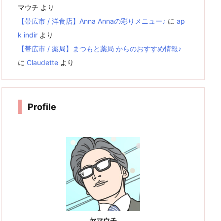
マウチ
より
【帯広市 / 洋食店】Anna Annaの彩りメニュー♪
に
ap
k indir
より
【帯広市 / 薬局】まつもと薬局 からのおすすめ情報♪
に
Claudette
より
Profile
ヤマウチ