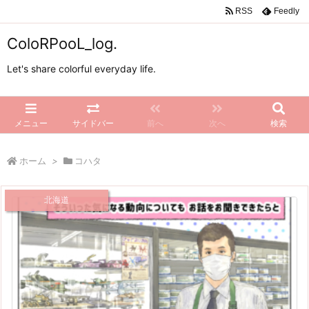
RSS
Feedly
ColoRPooL_log.
Let's share colorful everyday life.
メニュー
サイドバー
前へ
次へ
検索
ホーム
>
コハタ
北海道